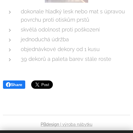
dokonale hladký lesk nebo mat s úpravou
povrchu proti otiskům prstů
skvělá odolnost proti poškození
jednoduchá údržba
objednávkové dekory od 1 kusu
39 dekorů a paleta barev stále roste
Share
PBdesign
| výroba nábytku