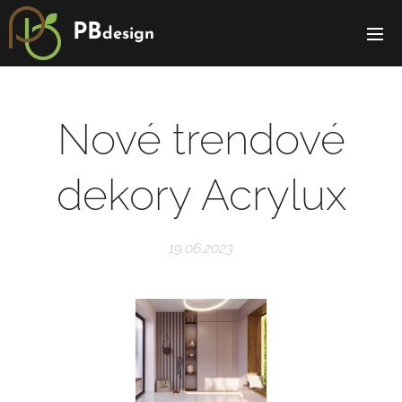
PB
design
Nové trendové
dekory Acrylux
19.06.2023